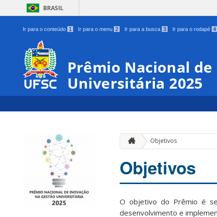
BRASIL
Ir para o conteúdo
1
Ir para o menu
2
Ir para a busca
3
Ir para o rodapé
4
Prêmio Nacional de
Universitária 2025
Objetivos
Objetivos
O objetivo do Prêmio é se
desenvolvimento e implement