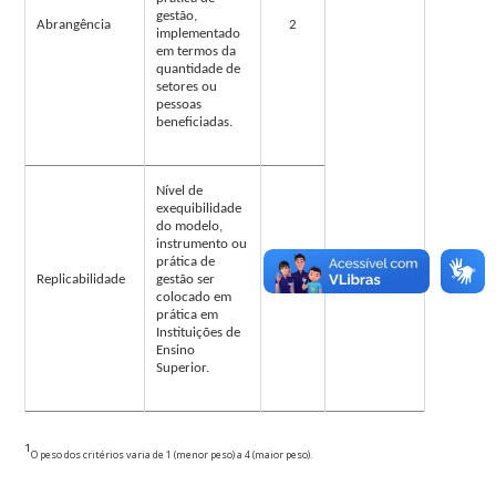
gestão,
Abrangência
2
implementado
em termos da
quantidade de
setores ou
pessoas
beneficiadas.
Nível de
exequibilidade
do modelo,
instrumento ou
prática de
Replicabilidade
gestão ser
1
colocado em
prática em
Instituições de
Ensino
Superior.
¹
O peso dos critérios varia de 1 (menor peso) a 4 (maior peso).