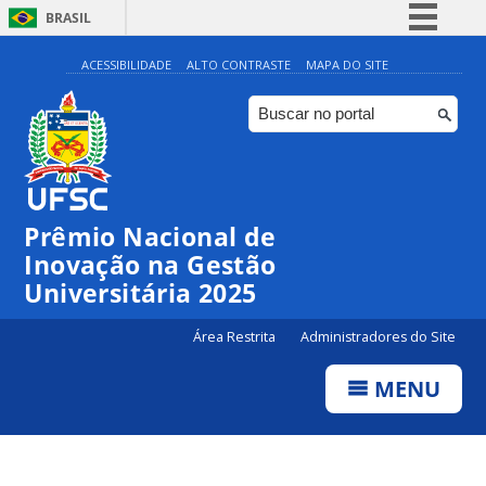
BRASIL
Simplifique!
ACESSIBILIDADE
ALTO CONTRASTE
MAPA DO SITE
Comunica BR
Participe
Acesso à informação
Legislação
Prêmio Nacional de
Canais
Inovação na Gestão
Universitária 2025
Área Restrita
Administradores do Site
MENU